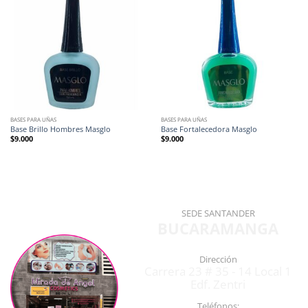
BASES PARA UÑAS
BASES PARA UÑAS
Base Brillo Hombres Masglo
Base Fortalecedora Masglo
$
9.000
$
9.000
SEDE SANTANDER
BUCARAMANGA
Dirección
Carrera 23 # 35 - 14 Local 1
Edf. Zentri
Teléfonos: