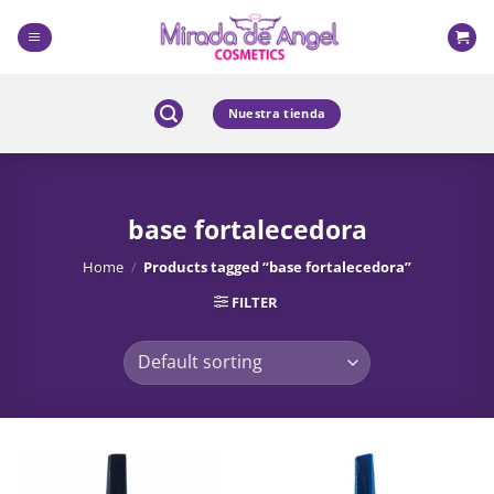
Skip
to
content
Nuestra tienda
base fortalecedora
Home
/
Products tagged “base fortalecedora”
FILTER