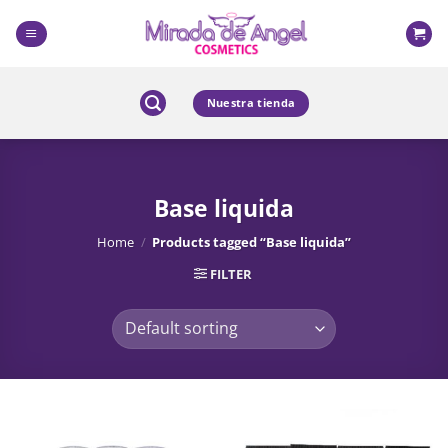
Skip
to
content
Nuestra tienda
Base liquida
Home
/
Products tagged “Base liquida”
FILTER