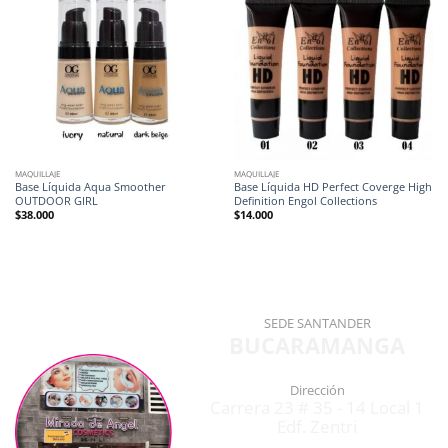
MAQUILLAJE
MAQUILLAJE
Base Líquida Aqua Smoother
Base Líquida HD Perfect Coverge High
OUTDOOR GIRL
Definition Engol Collections
$
38.000
$
14.000
SEDE SANTANDER
BUCARAMANGA
Dirección
Carrera 23 # 35 - 14 Local 1
Edf. Zentri