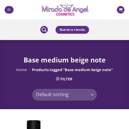
Skip
to
content
Nuestra tienda
Base medium beige note
Home
/
Products tagged “Base medium beige note”
FILTER