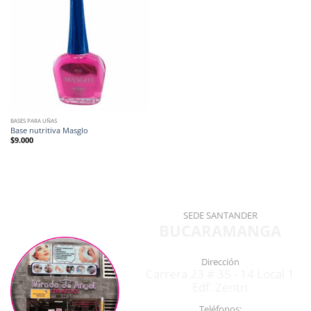
BASES PARA UÑAS
Base nutritiva Masglo
$
9.000
SEDE SANTANDER
BUCARAMANGA
Dirección
Carrera 23 # 35 - 14 Local 1
Edf. Zentri
Teléfonos: