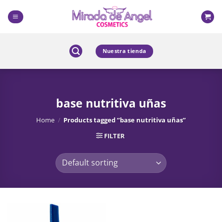
Skip
to
content
Nuestra tienda
base nutritiva uñas
Home
/
Products tagged “base nutritiva uñas”
FILTER