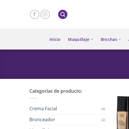
Skip
to
content
Inicio
Maquillaje
Brochas
Categorías de producto:
Crema Facial
(6)
Bronceador
(2)