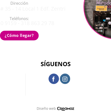
Dirección
# 35 - 14 Local 1 Edf. Zentri
Teléfonos:
0 9159 - 318 863 29 78
¿Cómo llegar?
SÍGUENOS
Diseño web