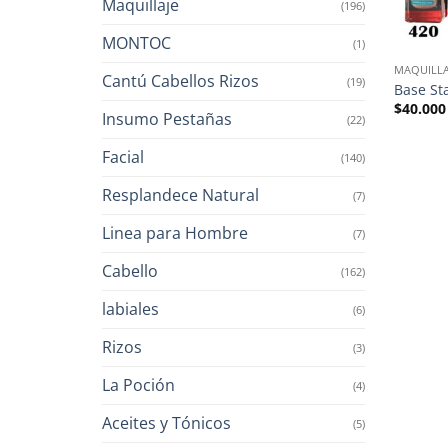
Maquillaje
(196)
MONTOC
(1)
MAQUILLA
Cantú Cabellos Rizos
(19)
Base St
$
40.000
Insumo Pestañas
(22)
Facial
(140)
Resplandece Natural
(7)
Linea para Hombre
(7)
Cabello
(162)
labiales
(6)
Rizos
(3)
La Poción
(4)
Aceites y Tónicos
(5)