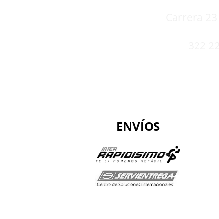
Carrera 23 
322 22
ENVÍOS