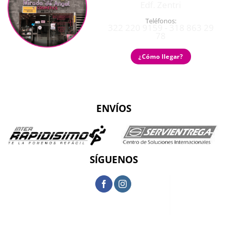
Edf. Zentri
Teléfonos:
322 220 9159 - 318 863 29
78
¿Cómo llegar?
ENVÍOS
SÍGUENOS