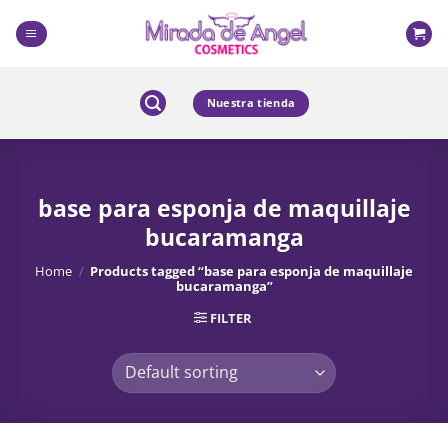
Skip
to
content
Nuestra tienda
base para esponja de maquillaje
bucaramanga
Home
/
Products tagged “base para esponja de maquillaje
bucaramanga”
FILTER