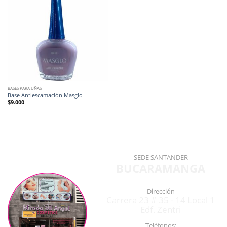
BASES PARA UÑAS
Base Antiescamación Masglo
$
9.000
SEDE SANTANDER
BUCARAMANGA
Dirección
Carrera 23 # 35 - 14 Local 1
Edf. Zentri
Teléfonos: