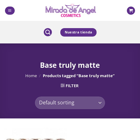
Skip
to
content
Nuestra tienda
Base truly matte
Home
/
Products tagged “Base truly matte”
FILTER