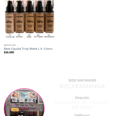
MAQUILLAJE
Base Líquida Truly Matte L.A. Colors
$
36.000
SEDE SANTANDER
BUCARAMANGA
Dirección
Carrera 23 # 35 - 14 Local 1
Edf. Zentri
Teléfonos: