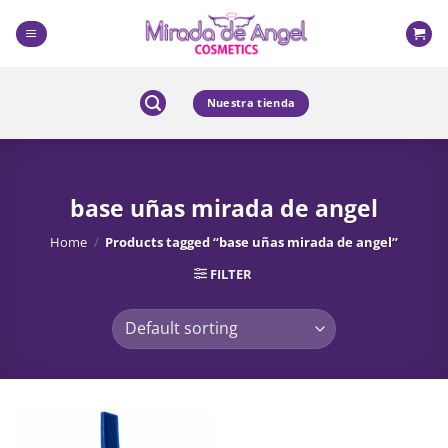
Skip
to
content
Nuestra tienda
base uñas mirada de angel
Home
/
Products tagged “base uñas mirada de angel”
FILTER