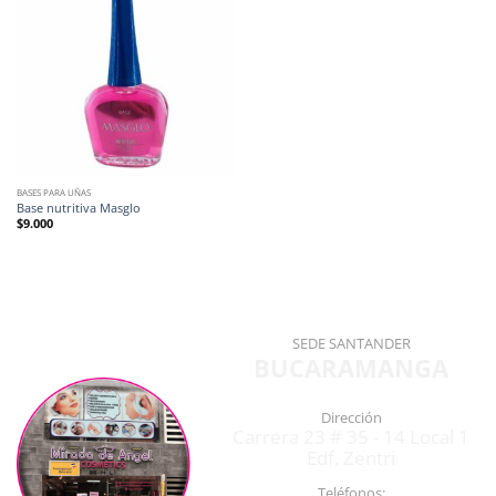
BASES PARA UÑAS
Base nutritiva Masglo
$
9.000
SEDE SANTANDER
BUCARAMANGA
Dirección
Carrera 23 # 35 - 14 Local 1
Edf. Zentri
Teléfonos: