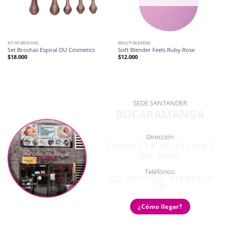
KIT DE BROCHAS
BEAUTY BLENDER
Set Brochas Espiral DU Cosmetics
Soft Blender Feels Ruby Rose
$
18.000
$
12.000
SEDE SANTANDER
BUCARAMANGA
Dirección
Carrera 23 # 35 - 14 Local 1
Edf. Zentri
Teléfonos:
322 220 9159 - 318 863 29
78
¿Cómo llegar?