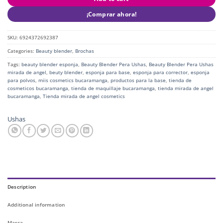
¡Comprar ahora!
SKU:
6924372692387
Categories:
Beauty blender
,
Brochas
Tags:
beauty blender esponja
,
Beauty Blender Pera Ushas
,
Beauty Blender Pera Ushas
mirada de angel
,
beuty blender
,
esponja para base
,
esponja para corrector
,
esponja
para polvos
,
miis cosmetics bucaramanga
,
productos para la base
,
tienda de
cosmeticos bucaramanga
,
tienda de maquillaje bucaramanga
,
tienda mirada de angel
bucaramanga
,
Tienda mirada de angel cosmetics
Ushas
Description
Additional information
Marca