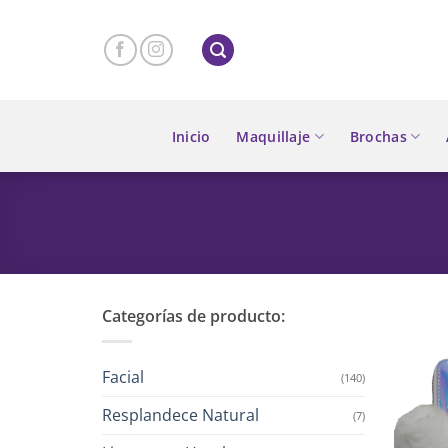
Skip
to
content
Inicio
Maquillaje
Brochas
Categorías de producto:
Facial
(140)
Resplandece Natural
(7)