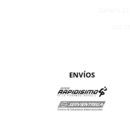
Carrera 23 
322 22
ENVÍOS