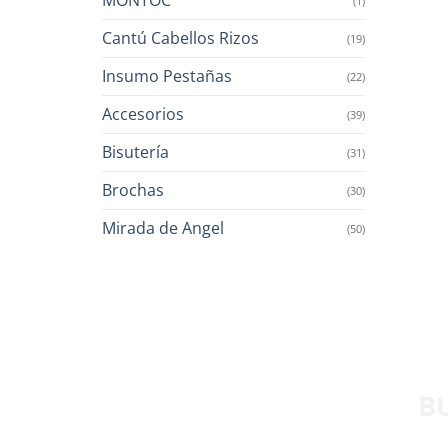
(1)
Cantú Cabellos Rizos
(19)
Insumo Pestañas
(22)
Accesorios
(39)
Bisutería
(31)
Brochas
(30)
Mirada de Angel
(50)
B