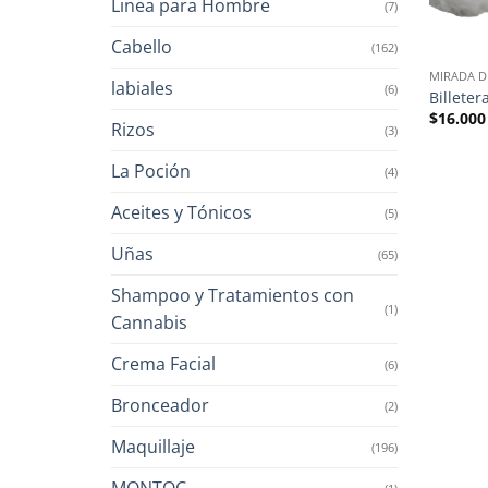
Linea para Hombre
(7)
Cabello
(162)
MIRADA D
labiales
(6)
Billeter
$
16.000
Rizos
(3)
La Poción
(4)
Aceites y Tónicos
(5)
Uñas
(65)
Shampoo y Tratamientos con
(1)
Cannabis
Crema Facial
(6)
Bronceador
(2)
Maquillaje
(196)
MONTOC