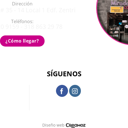
Dirección
# 35 - 14 Local 1 Edf. Zentri
Teléfonos:
0 9159 - 318 863 29 78
¿Cómo llegar?
SÍGUENOS
Diseño web