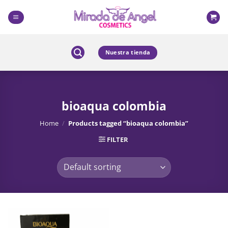
Skip
to
content
Nuestra tienda
bioaqua colombia
Home
/
Products tagged “bioaqua colombia”
FILTER