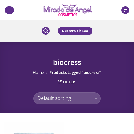
Skip
to
content
Nuestra tienda
biocress
Home
/
Products tagged “biocress”
FILTER