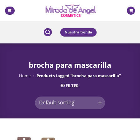
Skip
to
content
Nuestra tienda
brocha para mascarilla
Home
/
Products tagged “brocha para mascarilla”
FILTER