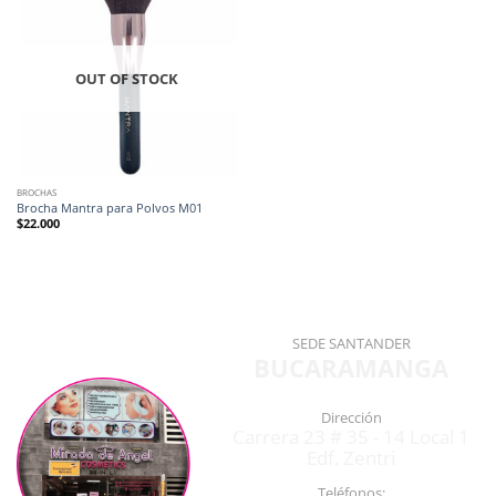
OUT OF STOCK
BROCHAS
Brocha Mantra para Polvos M01
$
22.000
SEDE SANTANDER
BUCARAMANGA
Dirección
Carrera 23 # 35 - 14 Local 1
Edf. Zentri
Teléfonos: