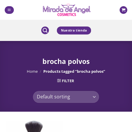
Skip
to
content
Nuestra tienda
brocha polvos
Home
/
Products tagged “brocha polvos”
FILTER