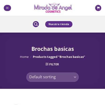
Skip
to
content
Nuestra tienda
Brochas basicas
Home
/
Products tagged “Brochas basicas”
FILTER