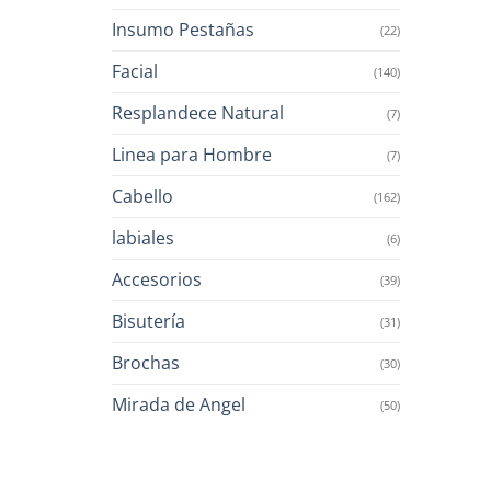
Insumo Pestañas
(22)
Facial
(140)
Resplandece Natural
(7)
Linea para Hombre
(7)
Cabello
(162)
labiales
(6)
Accesorios
(39)
Bisutería
(31)
Brochas
(30)
Mirada de Angel
(50)