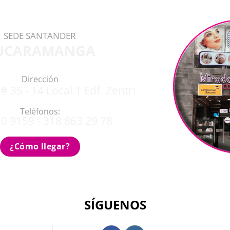
SEDE SANTANDER
UCARAMANGA
Dirección
# 35 - 14 Local 1 Edf. Zentri
Teléfonos:
0 9159 - 318 863 29 78
¿Cómo llegar?
SÍGUENOS