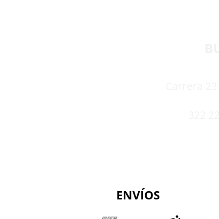
B
Carrera 23 
322 22
ENVÍOS