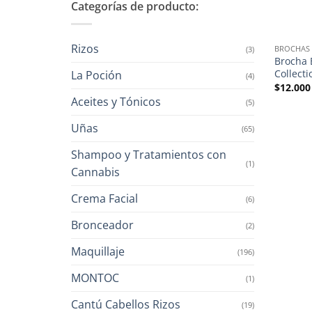
Categorías de producto:
Rizos
BROCHAS
(3)
Brocha 
Collecti
La Poción
(4)
$
12.000
Aceites y Tónicos
(5)
Uñas
(65)
Shampoo y Tratamientos con
(1)
Cannabis
Crema Facial
(6)
Bronceador
(2)
Maquillaje
(196)
MONTOC
(1)
Cantú Cabellos Rizos
(19)