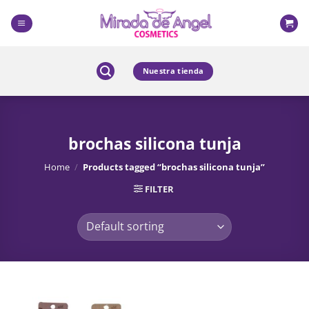
Skip
to
content
Nuestra tienda
brochas silicona tunja
Home
/
Products tagged “brochas silicona tunja”
FILTER