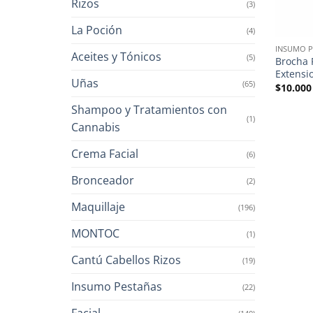
Rizos
(3)
La Poción
(4)
INSUMO P
Aceites y Tónicos
(5)
Brocha 
Extensi
Uñas
(65)
$
10.000
Shampoo y Tratamientos con
(1)
Cannabis
Crema Facial
(6)
Bronceador
(2)
Maquillaje
(196)
MONTOC
(1)
Cantú Cabellos Rizos
(19)
Insumo Pestañas
(22)
Facial