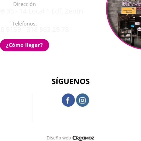
Dirección
# 35 - 14 Local 1 Edf. Zentri
Teléfonos:
0 9159 - 318 863 29 78
¿Cómo llegar?
SÍGUENOS
Diseño web