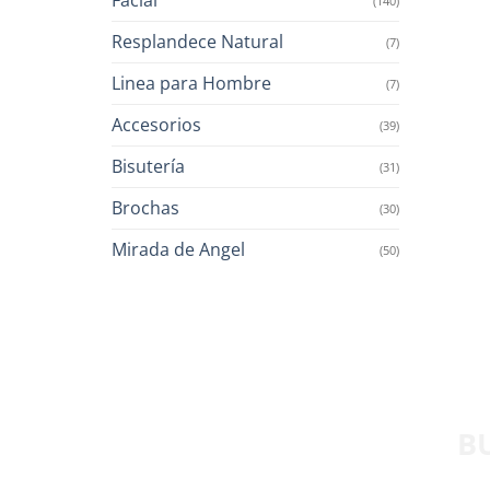
(140)
Resplandece Natural
(7)
Linea para Hombre
(7)
Accesorios
(39)
Bisutería
(31)
Brochas
(30)
Mirada de Angel
(50)
B