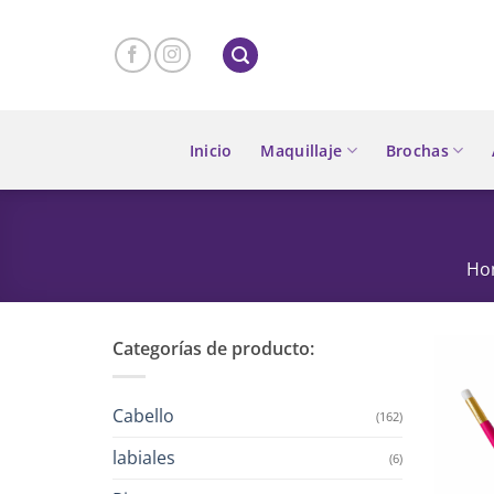
Skip
to
content
Inicio
Maquillaje
Brochas
Ho
Categorías de producto:
Cabello
(162)
labiales
(6)