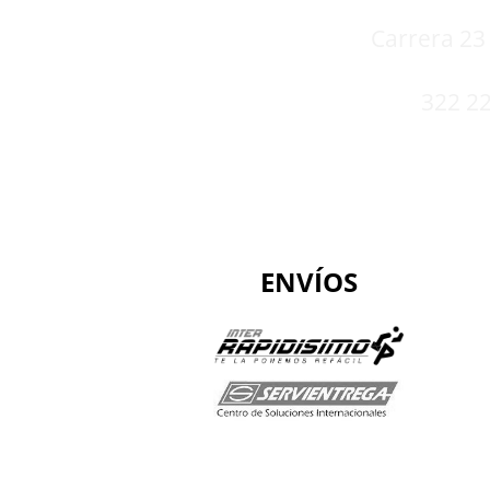
Carrera 23 
322 22
ENVÍOS