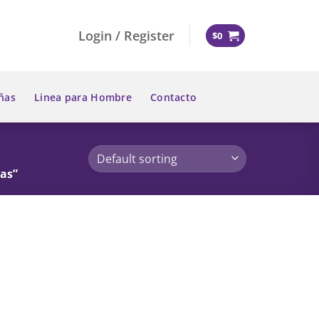
Login / Register
$
0
ñas
Linea para Hombre
Contacto
as”