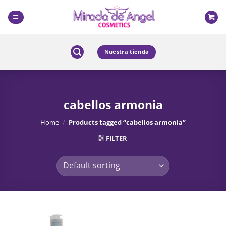
Skip
to
content
Nuestra tienda
cabellos armonia
Home
/
Products tagged “cabellos armonia”
FILTER