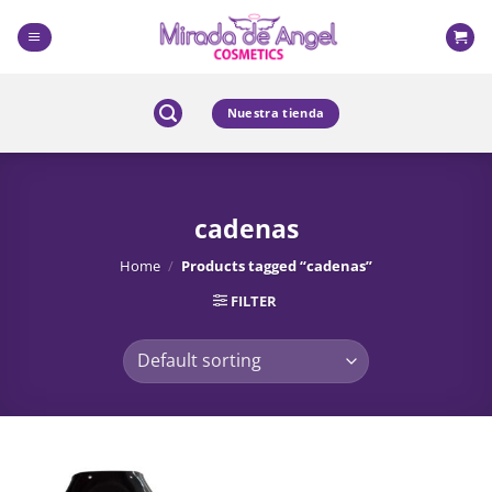
Skip
to
content
Nuestra tienda
cadenas
Home
/
Products tagged “cadenas”
FILTER