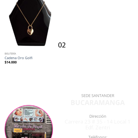
BISUTERÍA
Cadena Oro Golfi
$
14.000
SEDE SANTANDER
BUCARAMANGA
Dirección
Carrera 23 # 35 - 14 Local 1
Edf. Zentri
Teléfonos: