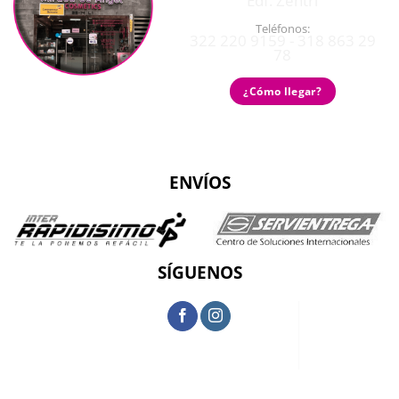
Edf. Zentri
Teléfonos:
322 220 9159 - 318 863 29
78
¿Cómo llegar?
ENVÍOS
SÍGUENOS