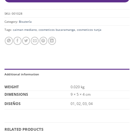
SKU:
001028
Category:
Bisutería
Tags:
caiman mediano
,
cosmeticos bucaramanga
,
cosmeticos tunja
Additional information
WEIGHT
0.020 kg
DIMENSIONS
9 × 5 × 4 cm
01, 02, 03, 04
DISEÑOS
RELATED PRODUCTS