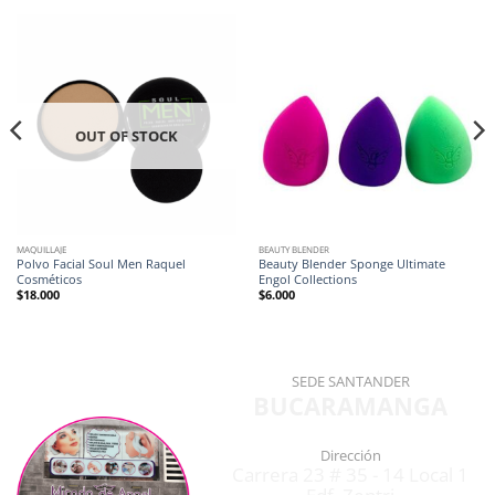
OUT OF STOCK
MAQUILLAJE
BEAUTY BLENDER
Polvo Facial Soul Men Raquel
Beauty Blender Sponge Ultimate
Cosméticos
Engol Collections
$
18.000
$
6.000
SEDE SANTANDER
BUCARAMANGA
Dirección
Carrera 23 # 35 - 14 Local 1