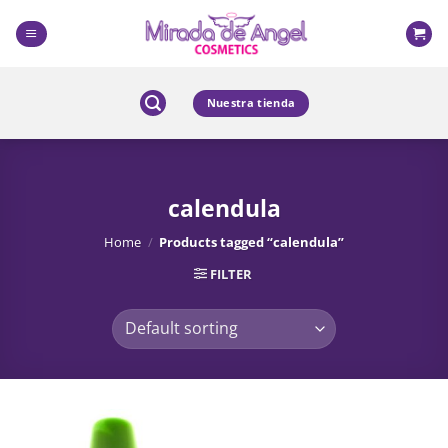
Skip
to
content
Nuestra tienda
calendula
Home
/
Products tagged “calendula”
FILTER