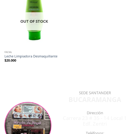
OUT OF STOCK
FACIAL
Leche Limpiadora Desmaquillante
$
20.000
SEDE SANTANDER
BUCARAMANGA
Dirección
Carrera 23 # 35 - 14 Local 1
Edf. Zentri
Teléfonos: