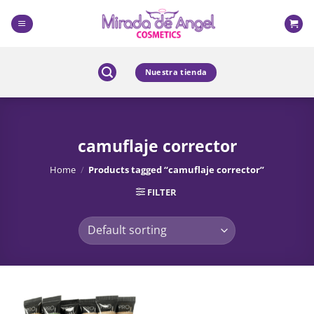
Skip
to
content
Nuestra tienda
camuflaje corrector
Home
/
Products tagged “camuflaje corrector”
FILTER