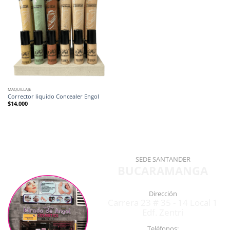
MAQUILLAJE
Corrector liquido Concealer Engol
$
14.000
SEDE SANTANDER
BUCARAMANGA
Dirección
Carrera 23 # 35 - 14 Local 1
Edf. Zentri
Teléfonos: