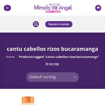
Skip
to
content
Nuestra tienda
cantu cabellos rizos bucaramanga
Home
/
Products tagged “cantu cabellos rizos bucaramanga”
FILTER