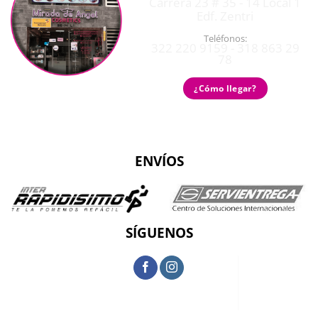
Carrera 23 # 35 - 14 Local 1
Edf. Zentri
Teléfonos:
322 220 9159 - 318 863 29
78
¿Cómo llegar?
ENVÍOS
SÍGUENOS