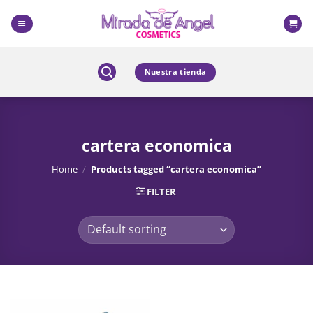
Skip
to
content
Nuestra tienda
cartera economica
Home
/
Products tagged “cartera economica”
FILTER