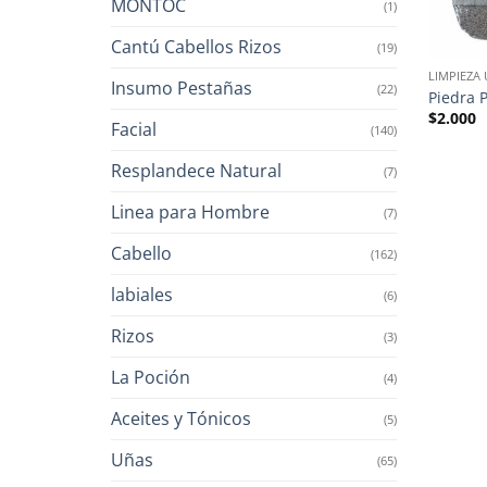
MONTOC
(1)
Cantú Cabellos Rizos
(19)
LIMPIEZA
Insumo Pestañas
(22)
Piedra 
$
2.000
Facial
(140)
Resplandece Natural
(7)
Linea para Hombre
(7)
Cabello
(162)
labiales
(6)
Rizos
(3)
La Poción
(4)
Aceites y Tónicos
(5)
Uñas
(65)