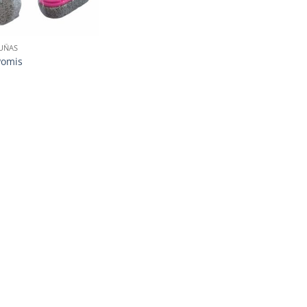
 UÑAS
Pomis