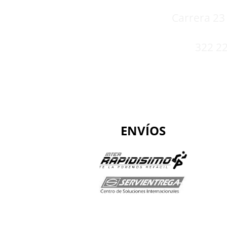
Carrera 23 
322 22
ENVÍOS