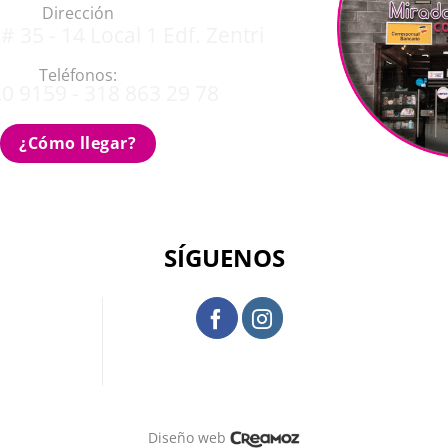
Dirección
# 35 - 14 Local 1 Edf. Zentri
Teléfonos:
0 9159 - 318 863 29 78
¿Cómo llegar?
SÍGUENOS
Diseño web