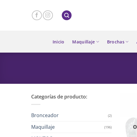
Skip
to
content
Inicio
Maquillaje
Brochas
Categorías de producto:
Bronceador
(2)
Maquillaje
O
(196)