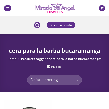
Skip
to
content
Nuestra tienda
cera para la barba bucaramanga
Home
/
Products tagged “cera para la barba bucaramanga”
FILTER