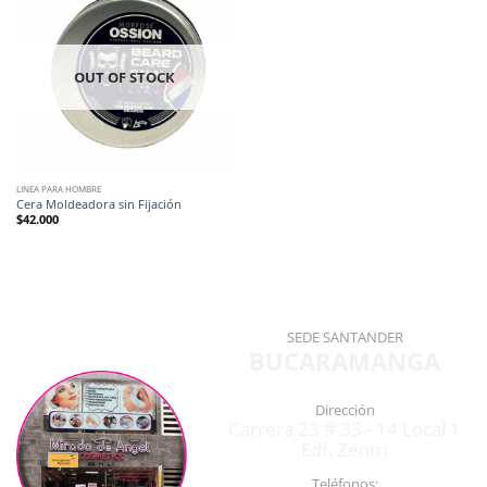
OUT OF STOCK
LINEA PARA HOMBRE
Cera Moldeadora sin Fijación
$
42.000
SEDE SANTANDER
BUCARAMANGA
Dirección
Carrera 23 # 35 - 14 Local 1
Edf. Zentri
Teléfonos: