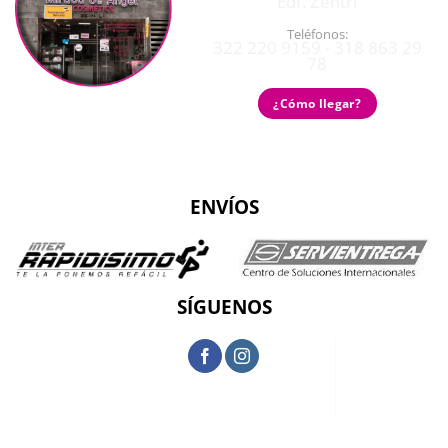
Edf. Zentri
Teléfonos:
322 220 9159 - 318 863 29
78
¿Cómo llegar?
ENVÍOS
SÍGUENOS