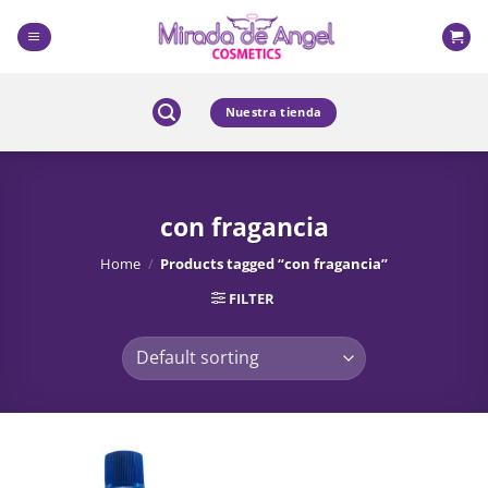
Skip
to
content
Nuestra tienda
con fragancia
Home
/
Products tagged “con fragancia”
FILTER