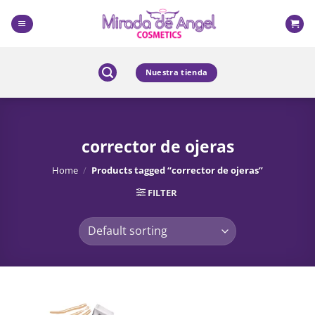
Skip
to
content
Nuestra tienda
corrector de ojeras
Home
/
Products tagged “corrector de ojeras”
FILTER