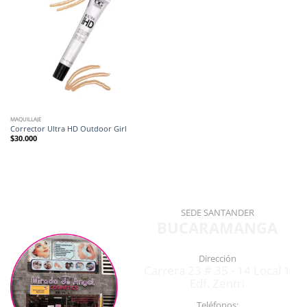
MAQUILLAJE
Corrector Ultra HD Outdoor Girl
$
30.000
SEDE SANTANDER
BUCARAMANGA
Dirección
Carrera 23 # 35 - 14 Local 1
Edf. Zentri
Teléfonos: