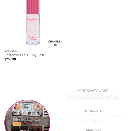
MAQUILLAJE
Corrector Feels Ruby Rose
$
25.000
SEDE SANTANDER
BUCARAMANGA
Dirección
Carrera 23 # 35 - 14 Local 1
Edf. Zentri
Teléfonos: