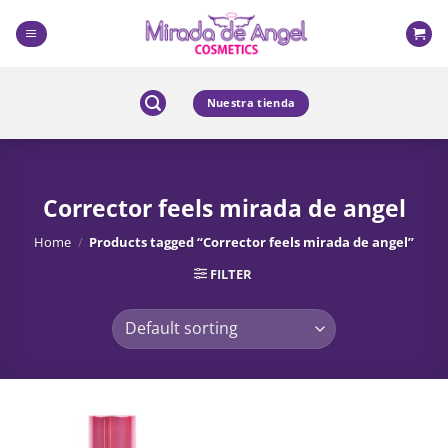
Skip
to
content
Nuestra tienda
Corrector feels mirada de angel
Home
/
Products tagged “Corrector feels mirada de angel”
FILTER