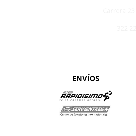
Carrera 23 
322 22
ENVÍOS