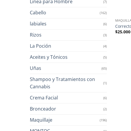
Linea para Hombre
(7)
Cabello
(162)
MAQUILLA
labiales
(6)
Correct
$
25.000
Rizos
(3)
La Poción
(4)
Aceites y Tónicos
(5)
Uñas
(65)
Shampoo y Tratamientos con
(1)
Cannabis
Crema Facial
(6)
Bronceador
(2)
Maquillaje
(196)
MONTOC