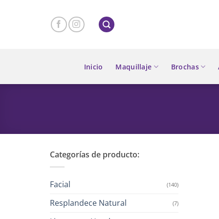
Skip
to
content
Inicio
Maquillaje
Brochas
Categorías de producto:
Facial
(140)
Resplandece Natural
(7)