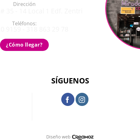
Dirección
# 35 - 14 Local 1 Edf. Zentri
Teléfonos:
0 9159 - 318 863 29 78
¿Cómo llegar?
SÍGUENOS
Diseño web