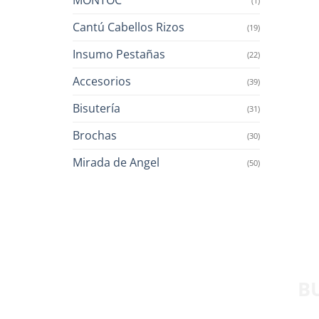
(1)
Cantú Cabellos Rizos
(19)
Insumo Pestañas
(22)
Accesorios
(39)
Bisutería
(31)
Brochas
(30)
Mirada de Angel
(50)
B