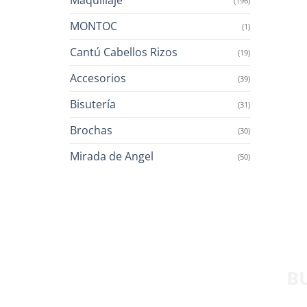
(196)
MONTOC
(1)
Cantú Cabellos Rizos
(19)
Accesorios
(39)
Bisutería
(31)
Brochas
(30)
Mirada de Angel
(50)
B