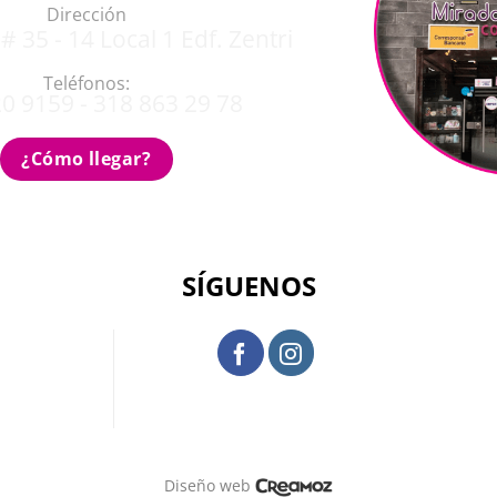
Dirección
# 35 - 14 Local 1 Edf. Zentri
Teléfonos:
0 9159 - 318 863 29 78
¿Cómo llegar?
SÍGUENOS
Diseño web