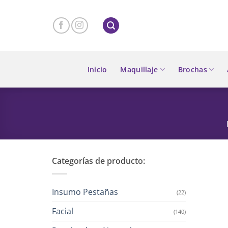
Skip
to
content
Inicio
Maquillaje
Brochas
Categorías de producto:
Insumo Pestañas
(22)
Facial
(140)