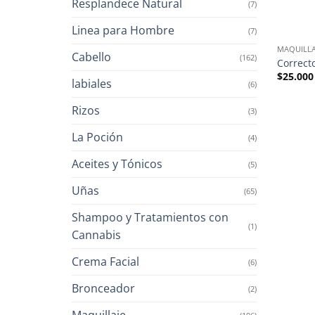
Resplandece Natural
(7)
Linea para Hombre
(7)
MAQUILLA
Cabello
(162)
Correct
$
25.000
labiales
(6)
Rizos
(3)
La Poción
(4)
Aceites y Tónicos
(5)
Uñas
(65)
Shampoo y Tratamientos con
(1)
Cannabis
Crema Facial
(6)
Bronceador
(2)
Maquillaje