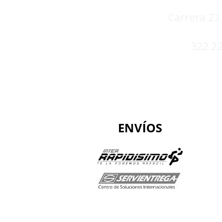
Carrera 23 
322 22
ENVÍOS