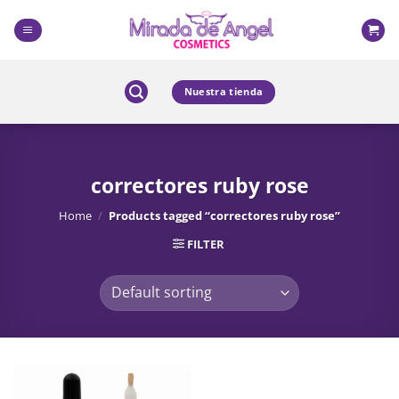
Skip
to
content
Nuestra tienda
correctores ruby rose
Home
/
Products tagged “correctores ruby rose”
FILTER