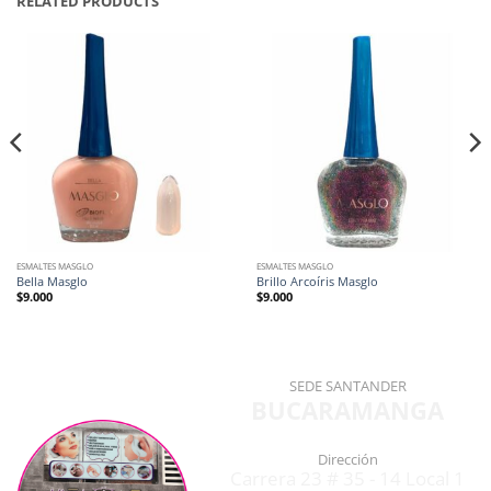
RELATED PRODUCTS
ESMALTES MASGLO
ESMALTES MASGLO
Bella Masglo
Brillo Arcoíris Masglo
$
9.000
$
9.000
SEDE SANTANDER
BUCARAMANGA
Dirección
Carrera 23 # 35 - 14 Local 1