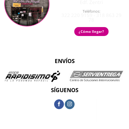
Edf. Zentri
Teléfonos:
322 220 9159 - 318 863 29
78
¿Cómo llegar?
ENVÍOS
SÍGUENOS