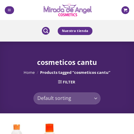
Skip
to
content
Nuestra tienda
cosmeticos cantu
Home
/
Products tagged “cosmeticos cantu”
FILTER