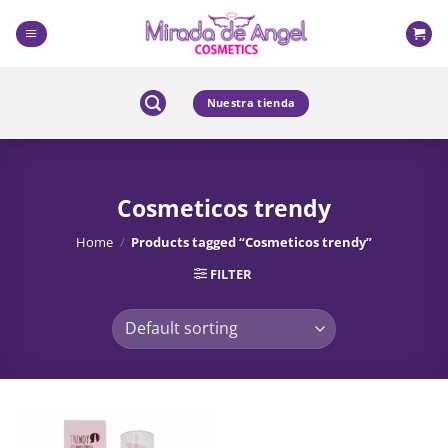
Skip
to
content
Nuestra tienda
Cosmeticos trendy
Home
/
Products tagged “Cosmeticos trendy”
FILTER