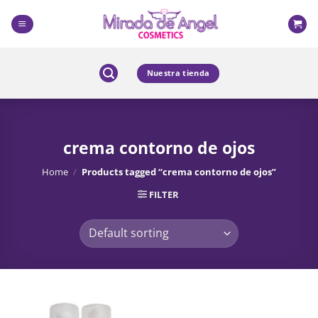
Skip
to
content
Nuestra tienda
crema contorno de ojos
Home
/
Products tagged “crema contorno de ojos”
FILTER