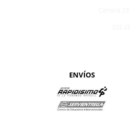
Carrera 23 
322 22
ENVÍOS