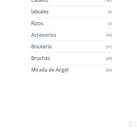
(162)
labiales
(6)
Rizos
(3)
Accesorios
(39)
Bisutería
(31)
Brochas
(30)
Mirada de Angel
(50)
B