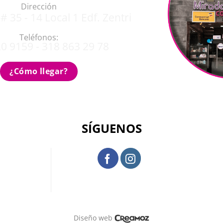
Dirección
# 35 - 14 Local 1 Edf. Zentri
Teléfonos:
0 9159 - 318 863 29 78
¿Cómo llegar?
SÍGUENOS
Diseño web