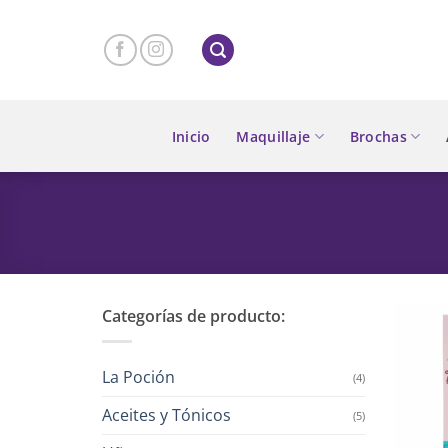
Skip
to
content
Inicio
Maquillaje
Brochas
Categorías de producto:
La Poción
(4)
Aceites y Tónicos
(5)