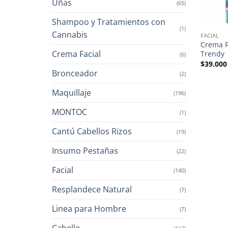
Uñas
(65)
Shampoo y Tratamientos con
(1)
Cannabis
FACIAL
Crema F
Crema Facial
Trendy
(6)
$
39.000
Bronceador
(2)
Maquillaje
(196)
MONTOC
(1)
Cantú Cabellos Rizos
(19)
Insumo Pestañas
(22)
Facial
(140)
Resplandece Natural
(7)
Linea para Hombre
(7)
Cabello