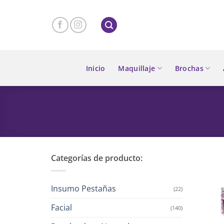
Skip
to
content
Inicio
Maquillaje
Brochas
Categorías de producto:
Insumo Pestañas
(22)
Facial
(140)