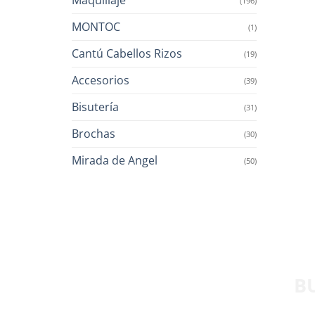
(196)
MONTOC
(1)
Cantú Cabellos Rizos
(19)
Accesorios
(39)
Bisutería
(31)
Brochas
(30)
Mirada de Angel
(50)
B