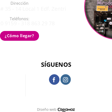
Dirección
# 35 - 14 Local 1 Edf. Zentri
Teléfonos:
0 9159 - 318 863 29 78
¿Cómo llegar?
SÍGUENOS
Diseño web