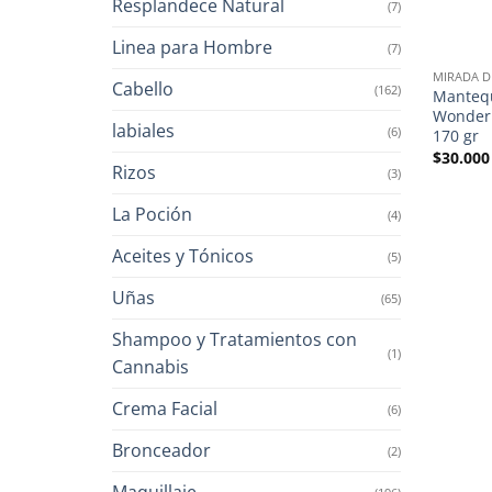
Resplandece Natural
(7)
Linea para Hombre
(7)
MIRADA D
Cabello
(162)
Mantequ
Wonder 
labiales
(6)
170 gr
$
30.000
Rizos
(3)
La Poción
(4)
Aceites y Tónicos
(5)
Uñas
(65)
Shampoo y Tratamientos con
(1)
Cannabis
Crema Facial
(6)
Bronceador
(2)
Maquillaje