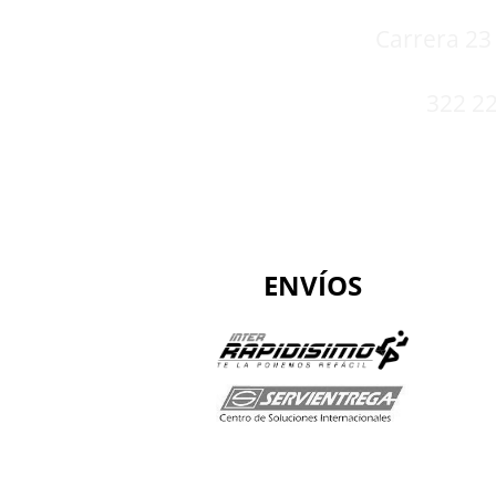
Carrera 23 
322 22
ENVÍOS