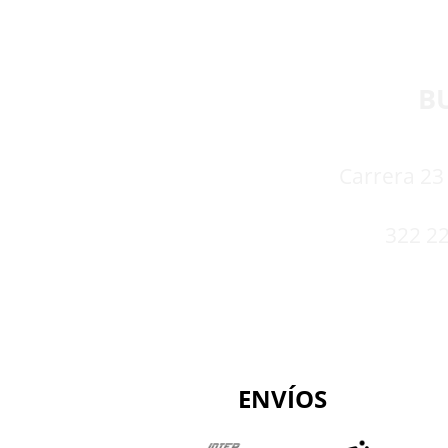
B
Carrera 23 
322 22
ENVÍOS