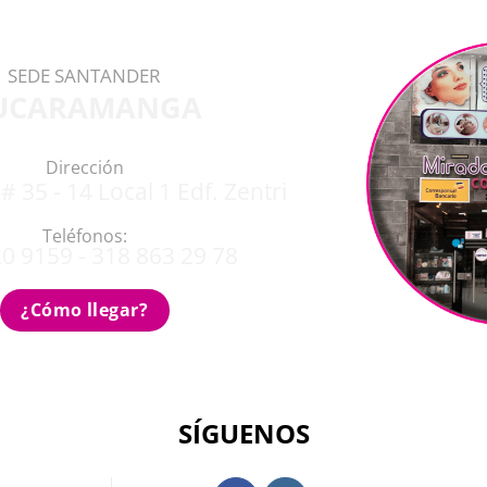
SEDE SANTANDER
UCARAMANGA
Dirección
# 35 - 14 Local 1 Edf. Zentri
Teléfonos:
0 9159 - 318 863 29 78
¿Cómo llegar?
SÍGUENOS