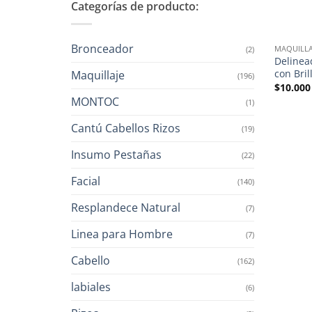
Categorías de producto:
Bronceador
MAQUILLA
(2)
Delinea
con Bril
Maquillaje
(196)
$
10.000
MONTOC
(1)
Cantú Cabellos Rizos
(19)
Insumo Pestañas
(22)
Facial
(140)
Resplandece Natural
(7)
Linea para Hombre
(7)
Cabello
(162)
labiales
(6)