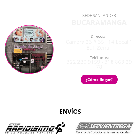
SEDE SANTANDER
BUCARAMANGA
Dirección
Carrera 23 # 35 - 14 Local 1
Edf. Zentri
Teléfonos:
322 220 9159 - 318 863 29
78
¿Cómo llegar?
ENVÍOS