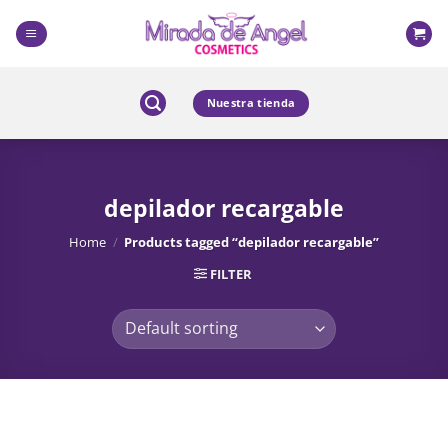
Skip
to
content
Nuestra tienda
depilador recargable
Home
/
Products tagged “depilador recargable”
FILTER