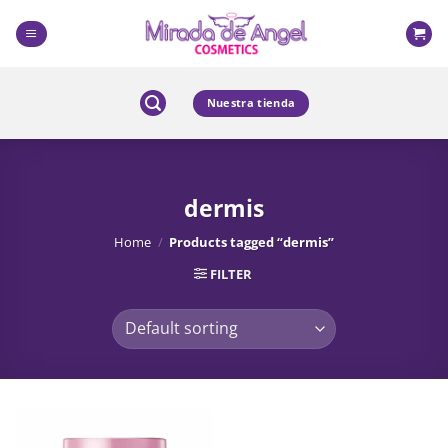
Skip
to
content
Nuestra tienda
dermis
Home
/
Products tagged “dermis”
FILTER