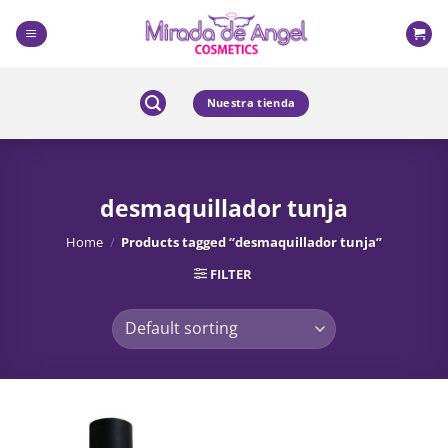
Skip
to
content
Nuestra tienda
desmaquillador tunja
Home
/
Products tagged “desmaquillador tunja”
FILTER