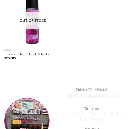
OUT OF STOCK
FACIAL
Desmaquillador Dual Dolce Bella
$
25.000
SEDE SANTANDER
BUCARAMANGA
Dirección
Carrera 23 # 35 - 14 Local 1
Edf. Zentri
Teléfonos: