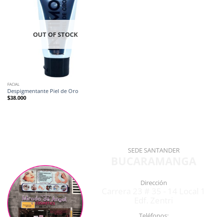
OUT OF STOCK
FACIAL
Despigmentante Piel de Oro
$
38.000
SEDE SANTANDER
BUCARAMANGA
Dirección
Carrera 23 # 35 - 14 Local 1
Edf. Zentri
Teléfonos: