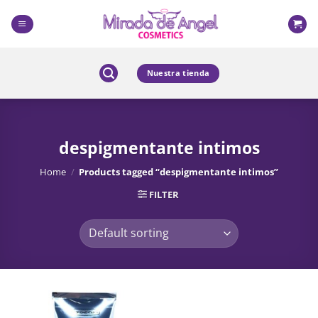
Skip
to
content
Nuestra tienda
despigmentante intimos
Home
/
Products tagged “despigmentante intimos”
FILTER