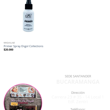
MAQUILLAJE
Primer Spray Engol Collections
$
20.000
SEDE SANTANDER
BUCARAMANGA
Dirección
Carrera 23 # 35 - 14 Local 1
Edf. Zentri
Teléfonos: