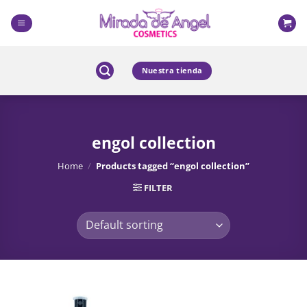
Skip
to
content
Nuestra tienda
engol collection
Home
/
Products tagged “engol collection”
FILTER