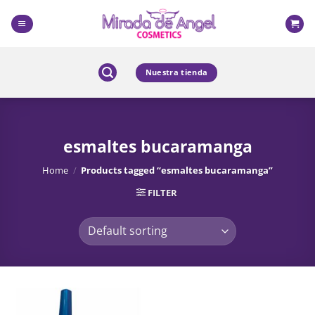
Skip
to
content
Nuestra tienda
esmaltes bucaramanga
Home
/
Products tagged “esmaltes bucaramanga”
FILTER