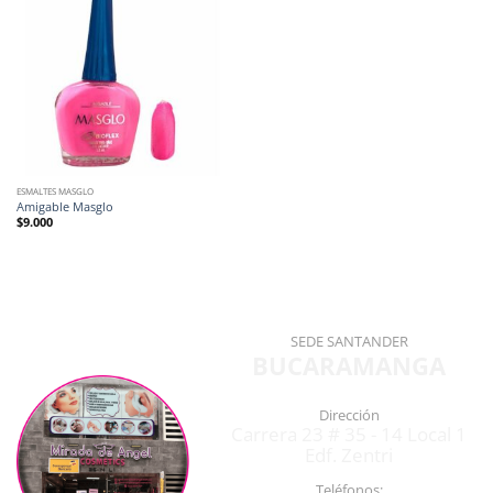
ESMALTES MASGLO
Amigable Masglo
$
9.000
SEDE SANTANDER
BUCARAMANGA
Dirección
Carrera 23 # 35 - 14 Local 1
Edf. Zentri
Teléfonos: